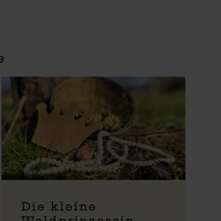
e
Die kleine
Waldprinzessin –