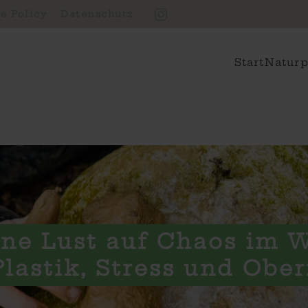
e Policy
Datenschutz
Start
Naturp
ine Lust auf Chaos im 
lastik, Stress und Ober