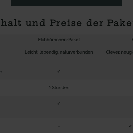
nhalt und Preise der Pake
Eichhörnchen-Paket
Leicht, lebendig, naturverbunden
Clever, n
eugi
e
✔
2 Stunden
✔
–
✔