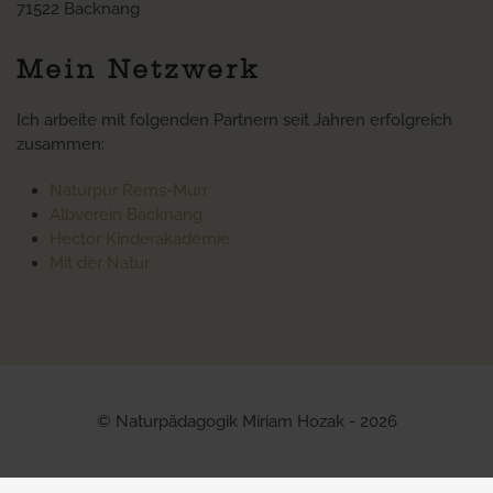
71522 Backnang
Mein Netzwerk
Ich arbeite mit folgenden Partnern seit Jahren erfolgreich
zusammen:
Naturpur Rems-Murr
Albverein Backnang
Hector Kinderakademie
Mit der Natur
© Naturpädagogik Miriam Hozak - 2026