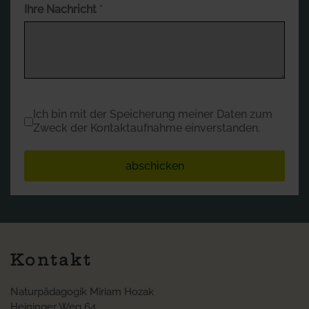
Ihre Nachricht
*
Datenschutz
*
Ich bin mit der Speicherung meiner Daten zum
Zweck der Kontaktaufnahme einverstanden.
abschicken
Kontakt
Naturpädagogik Miriam Hozak
Heininger Weg 64