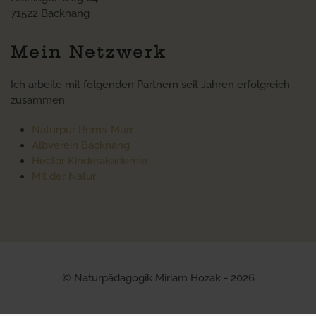
71522 Backnang
Mein Netzwerk
Ich arbeite mit folgenden Partnern seit Jahren erfolgreich
zusammen:
Naturpur Rems-Murr
Albverein Backnang
Hector Kinderakademie
Mit der Natur
© Naturpädagogik Miriam Hozak - 2026