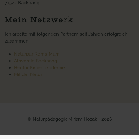
71522 Backnang
Mein Netzwerk
Ich arbeite mit folgenden Partnern seit Jahren erfolgreich
zusammen:
Naturpur Rems-Murr
Albverein Backnang
Hector Kinderakademie
Mit der Natur
© Naturpädagogik Miriam Hozak - 2026