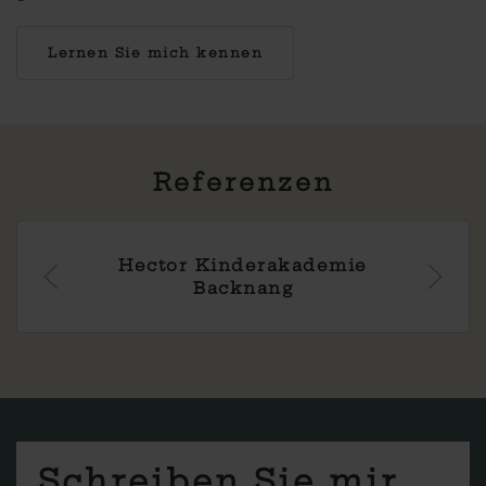
Lernen Sie mich kennen
Referenzen
nderakademie
Evangelische 
knang
Bac
Schreiben Sie mir.