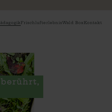
ädagogik
Frischlufterlebnis
Wald Box
Kontakt
berührt,