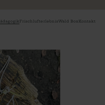
ädagogik
Frischlufterlebnis
Wald Box
Kontakt