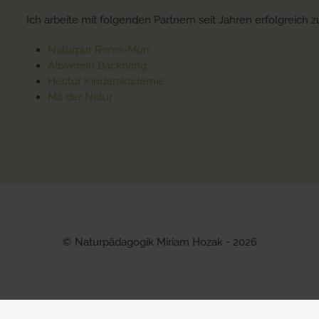
Ich arbeite mit folgenden Partnern seit Jahren erfolgreich
Naturpur Rems-Murr
Albverein Backnang
Hector Kinderakademie
Mit der Natur
© Naturpädagogik Miriam Hozak - 2026