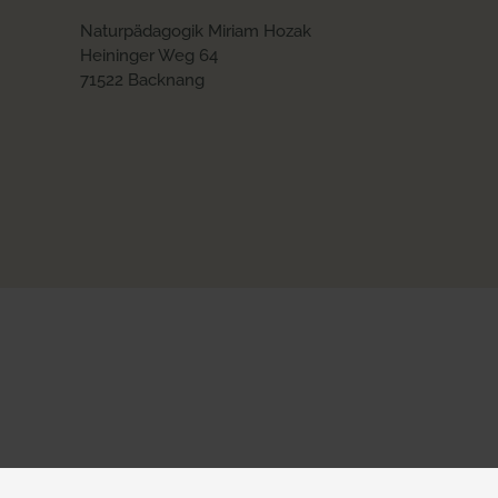
Naturpädagogik Miriam Hozak
Heininger Weg 64
71522 Backnang