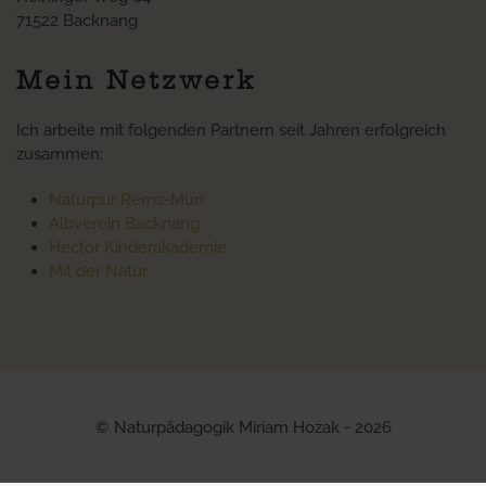
71522 Backnang
Mein Netzwerk
Ich arbeite mit folgenden Partnern seit Jahren erfolgreich
zusammen:
Naturpur Rems-Murr
Albverein Backnang
Hector Kinderakademie
Mit der Natur
© Naturpädagogik Miriam Hozak - 2026