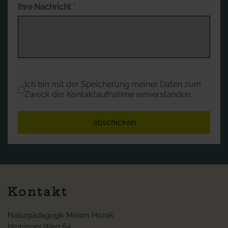
Ihre Nachricht
*
Datenschutz
*
Ich bin mit der Speicherung meiner Daten zum
Zweck der Kontaktaufnahme einverstanden.
abschicken
Kontakt
Naturpädagogik Miriam Hozak
Heininger Weg 64